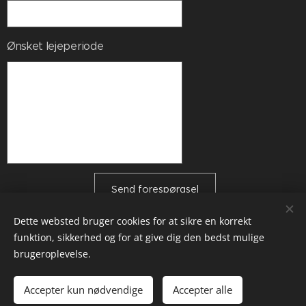
Ønsket lejeperiode
Send forespørgsel
Dette websted bruger cookies for at sikre en korrekt
funktion, sikkerhed og for at give dig den bedst mulige
brugeroplevelse.
Kontakt: Lars & Lisbeth Koch Rasmussen - Collinsgade 4, 3., 2100
København Ø - booking@piemonteferie.dk
Accepter kun nødvendige
Accepter alle
CIN IT004131C2TGQXIQ63
Cookies